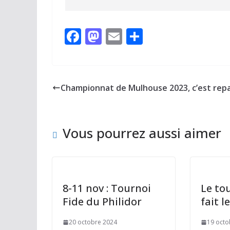
F
M
E
P
ac
as
m
ar
e
to
ai
ta
b
d
l
g
Championnat de Mulhouse 2023, c’est repar
o
o
er
o
n
Vous pourrez aussi aimer
k
8-11 nov : Tournoi
Le to
Fide du Philidor
fait le
20 octobre 2024
19 octo