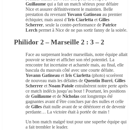
Guillaume
qui a fait un match sérieux pour défaire
Nice et assurer définitivement le maintien. Belle
prestation du revenant
Yovann Gatineau
au premier
échiquier, mais aussi d’
Iris Ciarletta
et
Gilles
Scherrer
, seule la contre-performance de
Patrice
Lerch
permet à Nice de ne pas sortir fanny de la soirée.
Philidor 2 – Marseille 2 : 3 – 2
Face au surprenant leader marseillais, notre équipe allait
pouvoir se tester et afficher son réel potentiel. La
rencontre fut incertaine et acharnée mais, au final, elle
bascula du mauvais côté avec une courte défaite.
Yovann Gatineau
et
Iris Ciarletta
(photo) scorèrent
de nouveau mais les défaites de
Quentin Burri
,
Gilles
Scherrer
et
Noam
Patole
entraînèrent notre perte après
ce match indécis jusqu’au bout ! Pourtant, les positions
de
Guillaume
et de
Nicholas
ont longtemps été
gagnantes avant d’être conclues par des nulles et celle
de
Gilles
était nulle avant de se détériorer et de devenir
perdante… La victoire était à portée de main !
Un bon match malgré tout pour une superbe équipe qui
a fait trembler le leader.