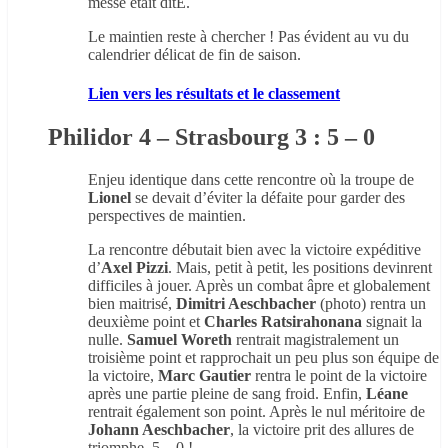
messe était ditE.
Le maintien reste à chercher ! Pas évident au vu du
calendrier délicat de fin de saison.
Lien vers les résultats et le classement
Philidor 4 – Strasbourg 3 : 5 – 0
Enjeu identique dans cette rencontre où la troupe de
Lionel
se devait d’éviter la défaite pour garder des
perspectives de maintien.
La rencontre débutait bien avec la victoire expéditive
d’
Axel Pizzi
. Mais, petit à petit, les positions devinrent
difficiles à jouer. Après un combat âpre et globalement
bien maitrisé,
Dimitri Aeschbacher
(photo) rentra un
deuxième point et
Charles Ratsirahonana
signait la
nulle.
Samuel Woreth
rentrait magistralement un
troisième point et rapprochait un peu plus son équipe de
la victoire,
Marc Gautier
rentra le point de la victoire
après une partie pleine de sang froid. Enfin,
Léane
rentrait également son point. Après le nul méritoire de
Johann Aeschbacher
, la victoire prit des allures de
triomphe. 5 – 0 !