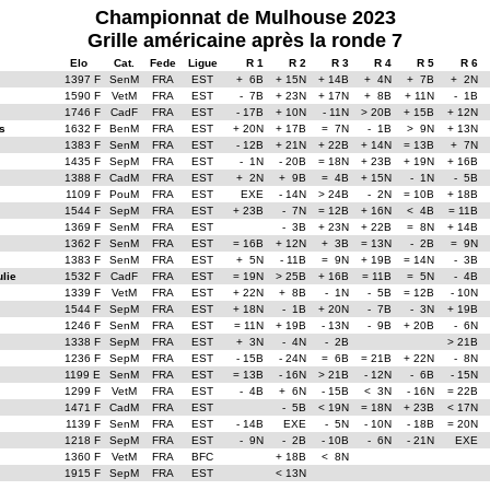
Championnat de Mulhouse 2023
Grille américaine après la ronde 7
Elo
Cat.
Fede
Ligue
R 1
R 2
R 3
R 4
R 5
R 6
1397 F
SenM
FRA
EST
+ 6B
+ 15N
+ 14B
+ 4N
+ 7B
+ 2N
1590 F
VetM
FRA
EST
- 7B
+ 23N
+ 17N
+ 8B
+ 11N
- 1B
1746 F
CadF
FRA
EST
- 17B
+ 10N
- 11N
> 20B
+ 15B
+ 12N
s
1632 F
BenM
FRA
EST
+ 20N
+ 17B
= 7N
- 1B
> 9N
+ 13N
1383 F
SenM
FRA
EST
- 12B
+ 21N
+ 22B
+ 14N
= 13B
+ 7N
1435 F
SepM
FRA
EST
- 1N
- 20B
= 18N
+ 23B
+ 19N
+ 16B
1388 F
CadM
FRA
EST
+ 2N
+ 9B
= 4B
+ 15N
- 1N
- 5B
1109 F
PouM
FRA
EST
EXE
- 14N
> 24B
- 2N
= 10B
+ 18B
1544 F
SepM
FRA
EST
+ 23B
- 7N
= 12B
+ 16N
< 4B
= 11B
1369 F
SenM
FRA
EST
- 3B
+ 23N
+ 22B
= 8N
+ 14B
1362 F
SenM
FRA
EST
= 16B
+ 12N
+ 3B
= 13N
- 2B
= 9N
1383 F
SenM
FRA
EST
+ 5N
- 11B
= 9N
+ 19B
= 14N
- 3B
lie
1532 F
CadF
FRA
EST
= 19N
> 25B
+ 16B
= 11B
= 5N
- 4B
1339 F
VetM
FRA
EST
+ 22N
+ 8B
- 1N
- 5B
= 12B
- 10N
1544 F
SepM
FRA
EST
+ 18N
- 1B
+ 20N
- 7B
- 3N
+ 19B
1246 F
SenM
FRA
EST
= 11N
+ 19B
- 13N
- 9B
+ 20B
- 6N
1338 F
SepM
FRA
EST
+ 3N
- 4N
- 2B
> 21B
1236 F
SepM
FRA
EST
- 15B
- 24N
= 6B
= 21B
+ 22N
- 8N
1199 E
SenM
FRA
EST
= 13B
- 16N
> 21B
- 12N
- 6B
- 15N
1299 F
VetM
FRA
EST
- 4B
+ 6N
- 15B
< 3N
- 16N
= 22B
1471 F
CadM
FRA
EST
- 5B
< 19N
= 18N
+ 23B
< 17N
1139 F
SenM
FRA
EST
- 14B
EXE
- 5N
- 10N
- 18B
= 20N
1218 F
SepM
FRA
EST
- 9N
- 2B
- 10B
- 6N
- 21N
EXE
1360 F
VetM
FRA
BFC
+ 18B
< 8N
1915 F
SepM
FRA
EST
< 13N