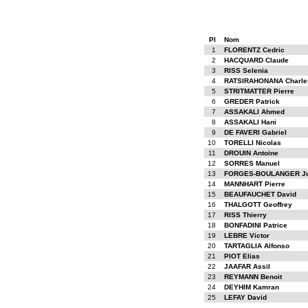
Pl
Nom
1
FLORENTZ Cedric
2
HACQUARD Claude
3
RISS Selenia
4
RATSIRAHONANA Charle
5
STRITMATTER Pierre
6
GREDER Patrick
7
ASSAKALI Ahmed
8
ASSAKALI Hani
9
DE FAVERI Gabriel
10
TORELLI Nicolas
11
DROUIN Antoine
12
SORRES Manuel
13
FORGES-BOULANGER Ju
14
MANNHART Pierre
15
BEAUFAUCHET David
16
THALGOTT Geoffrey
17
RISS Thierry
18
BONFADINI Patrice
19
LEBRE Victor
20
TARTAGLIA Alfonso
21
PIOT Elias
22
JAAFAR Assil
23
REYMANN Benoit
24
DEYHIM Kamran
25
LEFAY David