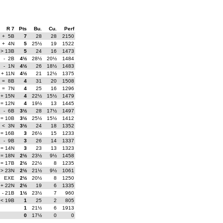
R 7
Pts
Bu.
Cu.
Perf
+ 5B
7
28
28
2150
+ 4N
5
25½
19
1522
> 13B
5
24
16
1473
- 2B
4½
28½
20½
1484
- 1N
4½
26
18½
1483
+ 11N
4½
21
12½
1375
= 8B
4
31
20
1508
= 7N
4
25
16
1296
+ 15N
4
22½
15½
1479
= 12N
4
19½
13
1445
- 6B
3½
28
17½
1497
= 10B
3½
25½
15½
1412
< 3N
3½
24
18
1352
= 16B
3
26½
15
1233
- 9B
3
26
14
1337
= 14N
3
23
13
1323
= 18N
2½
23½
9½
1458
= 17B
2½
22½
8
1235
> 23N
2½
21½
9½
1061
EXE
2½
20½
8
1250
+ 22N
2½
19
6
1335
- 21B
1½
23½
7
960
< 19B
1
25
2
805
1
21½
6
1913
0
17½
0
0