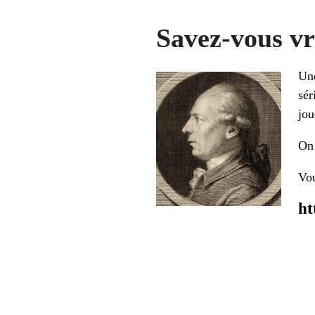
Savez-vous vr
Une
sér
jou
On 
Vou
ht