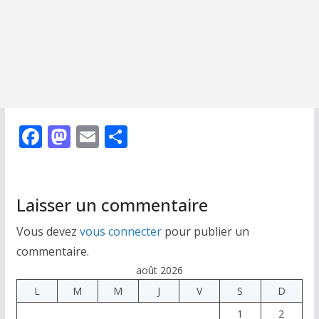
F
M
E
P
ac
as
m
ar
e
to
ai
ta
b
d
l
g
Laisser un commentaire
o
o
er
Vous devez
vous connecter
pour publier un
o
n
commentaire.
k
août 2026
L
M
M
J
V
S
D
1
2