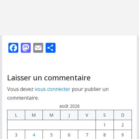
F
M
E
P
ac
as
m
ar
e
to
ai
ta
b
d
l
g
Laisser un commentaire
o
o
er
Vous devez
vous connecter
pour publier un
o
n
commentaire.
k
août 2026
L
M
M
J
V
S
D
1
2
3
4
5
6
7
8
9