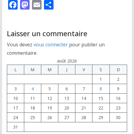
F
M
E
P
ac
as
m
ar
e
to
ai
ta
b
d
l
g
Laisser un commentaire
o
o
er
Vous devez
vous connecter
pour publier un
o
n
commentaire.
k
août 2026
L
M
M
J
V
S
D
1
2
3
4
5
6
7
8
9
10
11
12
13
14
15
16
17
18
19
20
21
22
23
24
25
26
27
28
29
30
31