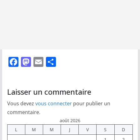
F
M
E
P
a
a
m
ar
c
st
ai
ta
e
o
l
g
Laisser un commentaire
b
d
er
Vous devez
vous connecter
pour publier un
o
o
commentaire.
o
n
août 2026
k
L
M
M
J
V
S
D
1
2