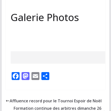
Galerie Photos
F
M
E
P
ac
as
m
ar
e
to
ai
ta
b
d
l
g
Affluence record pour le Tournoi Espoir de Noël
o
o
er
Formation continue des arbitres dimanche 26