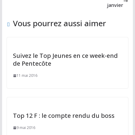
o
n
janvier
k
Vous pourrez aussi aimer
Suivez le Top Jeunes en ce week-end
de Pentecôte
11 mai 2016
Top 12 F : le compte rendu du boss
9 mai 2016