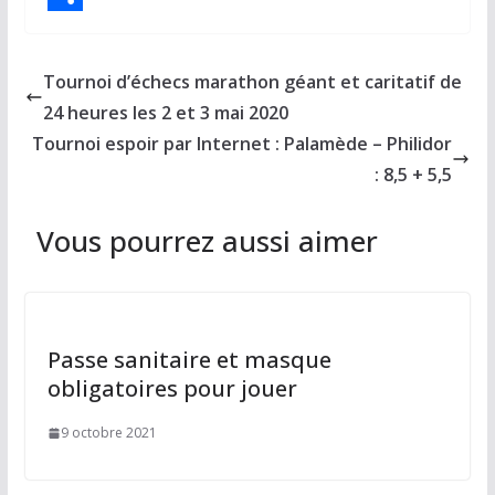
e
s
m
P
b
t
a
a
Tournoi d’échecs marathon géant et caritatif de
o
o
i
r
24 heures les 2 et 3 mai 2020
o
d
l
t
Tournoi espoir par Internet : Palamède – Philidor
k
o
a
: 8,5 + 5,5
n
g
Vous pourrez aussi aimer
e
r
Passe sanitaire et masque
obligatoires pour jouer
9 octobre 2021