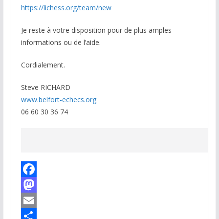
https://lichess.org/team/new
Je reste à votre disposition pour de plus amples
informations ou de l’aide.
Cordialement.
Steve RICHARD
www.belfort-echecs.org
06 60 30 36 74
F
a
M
c
a
E