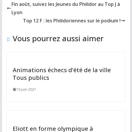
b
d
l
g
Fin août, suivez les Jeunes du Philidor au Top J à
o
o
er
Lyon
o
n
Top 12 F : les Philidoriennes sur le podium !
k
Vous pourrez aussi aimer
Animations échecs d’été de la ville
Tous publics
19 juin 2021
Eliott en forme olympique à