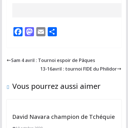
F
M
E
P
ac
as
m
ar
e
to
ai
ta
b
d
l
g
Sam 4 avril : Tournoi espoir de Pâques
o
o
er
13-16avril : tournoi FIDE du Philidor
o
n
k
Vous pourrez aussi aimer
David Navara champion de Tchéquie