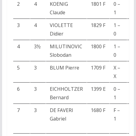
2
4
KOENIG
1801 F
0 –
G
Claude
1
R
3
4
VIOLETTE
1829 F
1 –
P
Didier
0
Tr
4
3½
MILUTINOVIC
1800 F
1 –
D
Slobodan
0
G
5
3
BLUM Pierre
1709 F
X –
P
X
Al
6
3
EICHHOLTZER
1399 E
0 –
Z
Bernard
1
J
7
3
DE FAVERI
1680 F
F –
E
Gabriel
1
M
Si