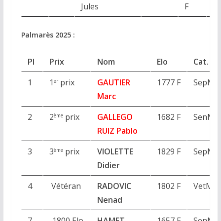
Jules
F
M
Palmarès 2025 :
Pl
Prix
Nom
Elo
Cat.
1
1
prix
GAUTIER
1777 F
SepM
er
Marc
2
2
prix
GALLEGO
1682 F
SenM
ème
RUIZ Pablo
3
3
prix
VIOLETTE
1829 F
SepM
ème
Didier
4
Vétéran
RADOVIC
1802 F
VetM
Nenad
7
-1800 Elo
HAMET
1657 F
SenM