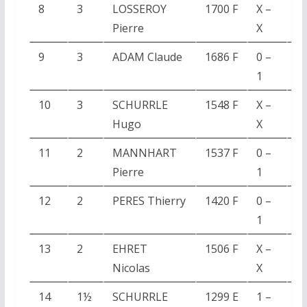
8
3
LOSSEROY
1700 F
X –
R
Pierre
X
Al
9
3
ADAM Claude
1686 F
0 –
H
1
Fl
10
3
SCHURRLE
1548 F
X –
M
Hugo
X
F
11
2
MANNHART
1537 F
0 –
C
Pierre
1
M
12
2
PERES Thierry
1420 F
0 –
W
1
Pi
13
2
EHRET
1506 F
X –
B
Nicolas
X
Pa
14
1½
SCHURRLE
1299 E
1 –
P