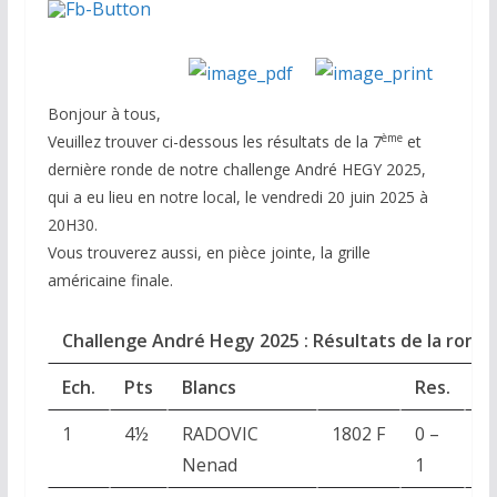
Bonjour à tous,
ème
Veuillez trouver ci-dessous les résultats de la 7
et
dernière ronde de notre challenge André HEGY 2025,
qui a eu lieu en notre local, le vendredi 20 juin 2025 à
20H30.
Vous trouverez aussi, en pièce jointe, la grille
américaine finale.
Challenge André Hegy 2025 : Résultats de la ronde
Ech.
Pts
Blancs
Res.
N
1
4½
RADOVIC
1802 F
0 –
G
Nenad
1
M