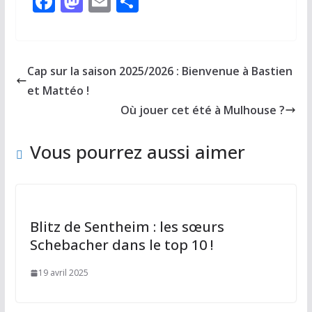
F
M
E
P
ac
as
m
ar
e
to
ai
ta
b
d
l
g
Cap sur la saison 2025/2026 : Bienvenue à Bastien
o
o
er
et Mattéo !
o
n
Où jouer cet été à Mulhouse ?
k
Vous pourrez aussi aimer
Blitz de Sentheim : les sœurs
Schebacher dans le top 10 !
19 avril 2025