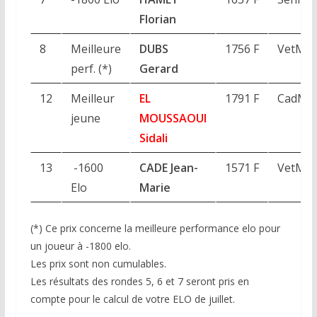
Florian
8
Meilleure
DUBS
1756 F
VetM
perf. (*)
Gerard
12
Meilleur
EL
1791 F
CadM
jeune
MOUSSAOUI
Sidali
13
-1600
CADE Jean-
1571 F
VetM
Elo
Marie
(*) Ce prix concerne la meilleure performance elo pour
un joueur à -1800 elo.
Les prix sont non cumulables.
Les résultats des rondes 5, 6 et 7 seront pris en
compte pour le calcul de votre ELO de juillet.