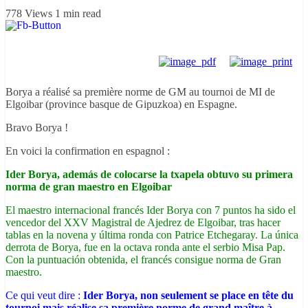
778 Views
1 min read
Borya a réalisé sa première norme de GM au tournoi de MI de
Elgoibar (province basque de Gipuzkoa) en Espagne.
Bravo Borya !
En voici la confirmation en espagnol :
Ider Borya, además de colocarse la txapela obtuvo su primera
norma de gran maestro en Elgoibar
El maestro internacional francés Ider Borya con 7 puntos ha sido el
vencedor del XXV Magistral de Ajedrez de Elgoibar, tras hacer
tablas en la novena y última ronda con Patrice Etchegaray. La única
derrota de Borya, fue en la octava ronda ante el serbio Misa Pap.
Con la puntuación obtenida, el francés consigue norma de Gran
maestro.
Ce qui veut dire :
Ider Borya, non seulement se place en tête du
tournoi mais réalise sa première norme de grand maître à