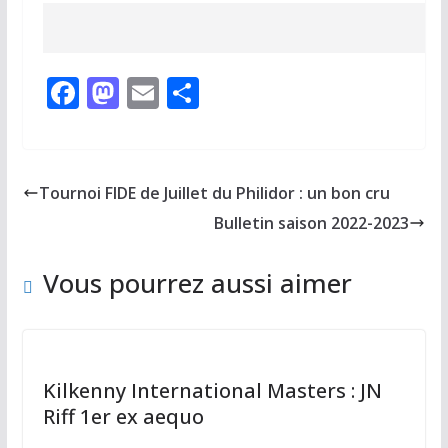
F
M
E
P
ac
as
m
ar
e
to
ai
ta
b
d
l
g
Tournoi FIDE de Juillet du Philidor : un bon cru
o
o
er
Bulletin saison 2022-2023
o
n
k
Vous pourrez aussi aimer
Kilkenny International Masters : JN
Riff 1er ex aequo