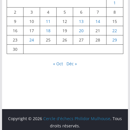
o
n
1
k
2
3
4
5
6
7
8
9
10
11
12
13
14
15
16
17
18
19
20
21
22
23
24
25
26
27
28
29
30
« Oct
Déc »
Copyright © 2026
Cercle d'échecs Philidor Mulhouse
. Tous
droits réservés.