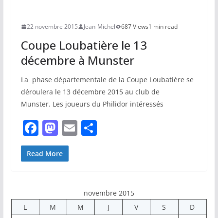
22 novembre 2015
Jean-Michel
687 Views
1 min read
Coupe Loubatière le 13
décembre à Munster
La phase départementale de la Coupe Loubatière se
déroulera le 13 décembre 2015 au club de
Munster. Les joueurs du Philidor intéressés
F
M
E
P
a
a
m
ar
c
st
ai
ta
Read More
e
o
l
g
b
d
er
novembre 2015
o
o
L
M
M
J
V
S
D