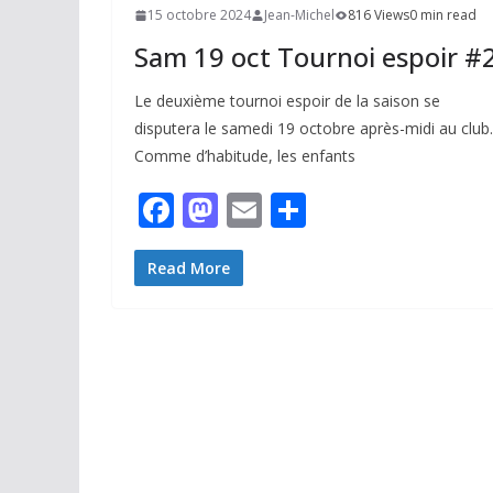
15 octobre 2024
Jean-Michel
816 Views
0 min read
Sam 19 oct Tournoi espoir #
Le deuxième tournoi espoir de la saison se
disputera le samedi 19 octobre après-midi au club.
Comme d’habitude, les enfants
F
M
E
P
ac
as
m
ar
e
to
ai
ta
Read More
b
d
l
g
o
o
er
o
n
k