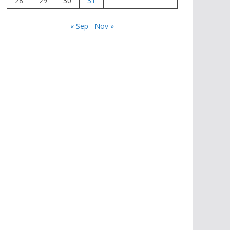
28
29
30
31
« Sep
Nov »