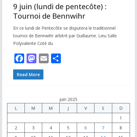
k
9 juin (lundi de pentecôte) :
Tournoi de Bennwihr
En ce lundi de Pentecôte se disputera le traditionnel
tournoi de Bennwihr arbitré par Guillaume. Lieu Salle
Polyvalente Coté du
F
M
E
P
ac
as
m
ar
e
to
ai
ta
Read More
b
d
l
g
o
o
er
juin 2025
o
n
L
M
M
J
V
S
D
k
1
2
3
4
5
6
7
8