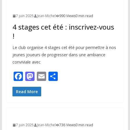
7 juin 2025
Jean-Michel
990 Views
0 min read
4 stages cet été : inscrivez-vous
!
Le club organise 4 stages cet été pour permettre à nos
jeunes joueurs de progresser dans une ambiance
conviviale avec
F
M
E
P
ac
as
m
ar
e
to
ai
ta
Read More
b
d
l
g
o
o
er
o
n
7 juin 2025
Jean-Michel
736 Views
0 min read