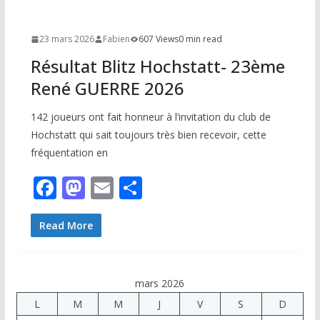
23 mars 2026
Fabien
607 Views
0 min read
Résultat Blitz Hochstatt- 23ème
René GUERRE 2026
142 joueurs ont fait honneur à l’invitation du club de
Hochstatt qui sait toujours très bien recevoir, cette
fréquentation en
F
M
E
P
ac
as
m
ar
e
to
ai
ta
Read More
b
d
l
g
o
o
er
mars 2026
o
n
L
M
M
J
V
S
D