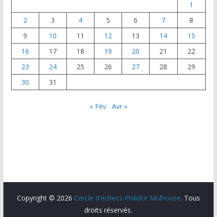
k
1
2
3
4
5
6
7
8
9
10
11
12
13
14
15
16
17
18
19
20
21
22
23
24
25
26
27
28
29
30
31
« Fév
Avr »
Copyright © 2026
Cercle d'échecs Philidor Mulhouse
. Tous
droits réservés.