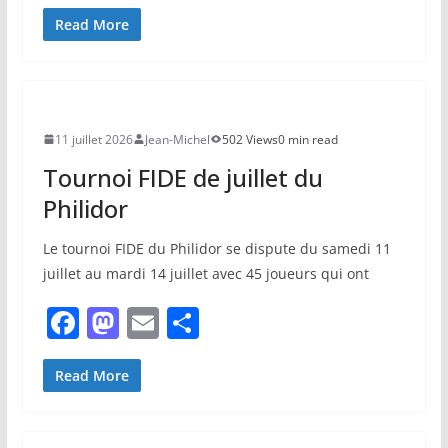
a
a
m
ar
c
st
ai
ta
Read More
e
o
l
g
b
d
er
o
o
11 juillet 2026
Jean-Michel
502 Views
0 min read
o
n
Tournoi FIDE de juillet du
k
Philidor
Le tournoi FIDE du Philidor se dispute du samedi 11
juillet au mardi 14 juillet avec 45 joueurs qui ont
F
M
E
P
a
a
m
ar
c
st
ai
ta
Read More
e
o
l
g