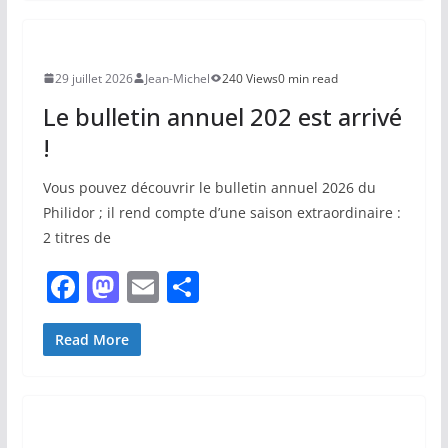
e
o
l
g
b
d
er
o
o
29 juillet 2026
Jean-Michel
240 Views
0 min read
o
n
Le bulletin annuel 202 est arrivé
k
!
Vous pouvez découvrir le bulletin annuel 2026 du
Philidor ; il rend compte d’une saison extraordinaire :
2 titres de
F
M
E
P
a
a
m
ar
c
st
ai
ta
Read More
e
o
l
g
b
d
er
o
o