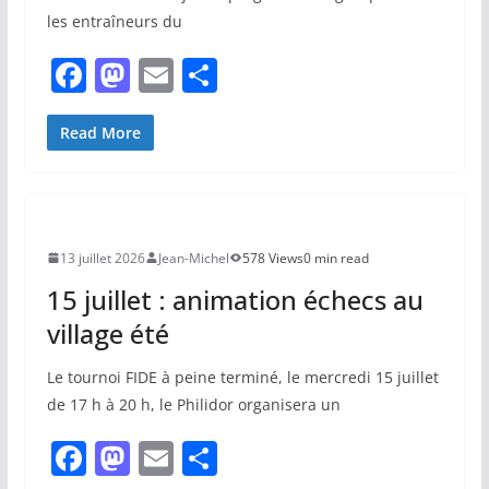
les entraîneurs du
F
M
E
P
a
a
m
ar
c
st
ai
ta
Read More
e
o
l
g
b
d
er
o
o
13 juillet 2026
Jean-Michel
578 Views
0 min read
o
n
15 juillet : animation échecs au
k
village été
Le tournoi FIDE à peine terminé, le mercredi 15 juillet
de 17 h à 20 h, le Philidor organisera un
F
M
E
P