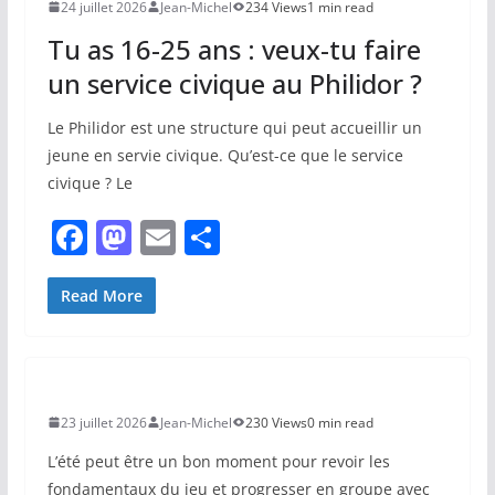
24 juillet 2026
Jean-Michel
234 Views
1 min read
o
n
Tu as 16-25 ans : veux-tu faire
k
un service civique au Philidor ?
Le Philidor est une structure qui peut accueillir un
jeune en servie civique. Qu’est-ce que le service
civique ? Le
F
M
E
P
a
a
m
ar
c
st
ai
ta
Read More
e
o
l
g
b
d
er
o
o
23 juillet 2026
Jean-Michel
230 Views
0 min read
o
n
L’été peut être un bon moment pour revoir les
k
fondamentaux du jeu et progresser en groupe avec