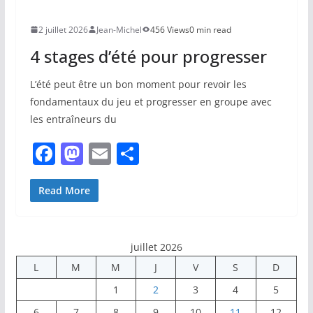
b
d
er
o
o
2 juillet 2026
Jean-Michel
456 Views
0 min read
o
n
4 stages d’été pour progresser
k
L’été peut être un bon moment pour revoir les
fondamentaux du jeu et progresser en groupe avec
les entraîneurs du
F
M
E
P
a
a
m
ar
c
st
ai
ta
Read More
e
o
l
g
b
d
er
juillet 2026
o
o
L
M
M
J
V
S
D
o
n
1
2
3
4
5
k
6
7
8
9
10
11
12