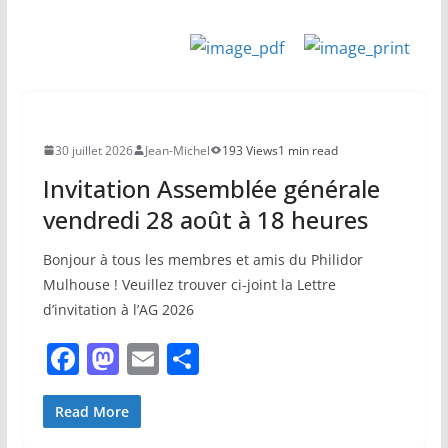
30 juillet 2026
Jean-Michel
193 Views
1 min read
Invitation Assemblée générale
vendredi 28 août à 18 heures
Bonjour à tous les membres et amis du Philidor
Mulhouse ! Veuillez trouver ci-joint la Lettre
d’invitation à l’AG 2026
F
M
E
P
a
a
m
ar
c
st
ai
ta
Read More