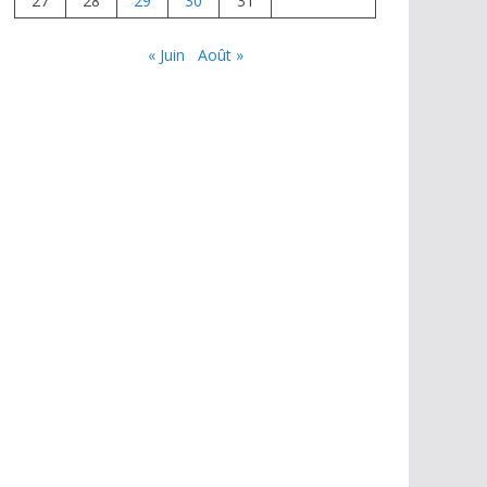
27
28
29
30
31
« Juin
Août »