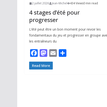
2 juillet 2026
Jean-Michel
434 Views
0 min read
4 stages d’été pour
progresser
L’été peut être un bon moment pour revoir les
fondamentaux du jeu et progresser en groupe av
les entraîneurs du
F
M
E
P
ac
as
m
ar
e
to
ai
ta
Read More
b
d
l
g
o
o
er
o
n
k