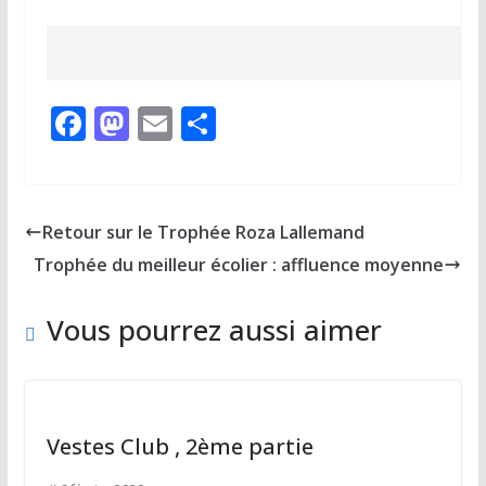
F
M
E
P
ac
as
m
ar
e
to
ai
ta
b
d
l
g
Retour sur le Trophée Roza Lallemand
o
o
er
Trophée du meilleur écolier : affluence moyenne
o
n
k
Vous pourrez aussi aimer
Vestes Club , 2ème partie