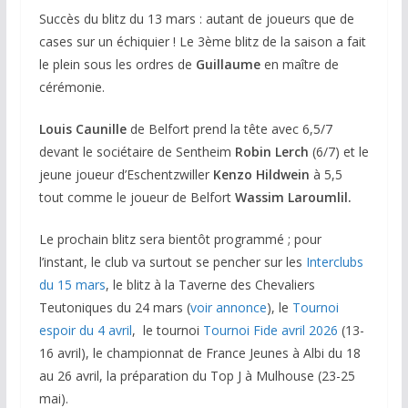
Succès du blitz du 13 mars : autant de joueurs que de
cases sur un échiquier ! Le 3ème blitz de la saison a fait
le plein sous les ordres de
Guillaume
en maître de
cérémonie.
Louis Caunille
de Belfort prend la tête avec 6,5/7
devant le sociétaire de Sentheim
Robin Lerch
(6/7) et le
jeune joueur d’Eschentzwiller
Kenzo Hildwein
à 5,5
tout comme le joueur de Belfort
Wassim Laroumlil.
Le prochain blitz sera bientôt programmé ; pour
l’instant, le club va surtout se pencher sur les
Interclubs
du 15 mars
, le blitz à la Taverne des Chevaliers
Teutoniques du 24 mars (
voir annonce
), le
Tournoi
espoir du 4 avril
, le tournoi
Tournoi Fide avril 2026
(13-
16 avril), le championnat de France Jeunes à Albi du 18
au 26 avril, la préparation du Top J à Mulhouse (23-25
mai).