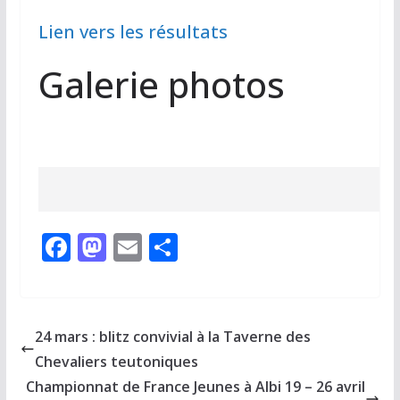
Lien vers les résultats
Galerie photos
F
M
E
P
ac
as
m
ar
e
to
ai
ta
b
d
l
g
24 mars : blitz convivial à la Taverne des
o
o
er
Chevaliers teutoniques
o
n
Championnat de France Jeunes à Albi 19 – 26 avril