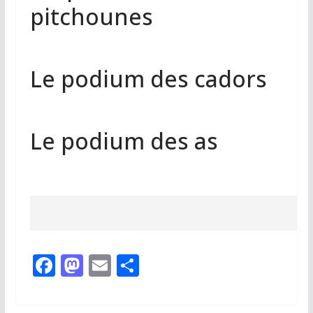
pitchounes
Le podium des cadors
Le podium des as
F
M
E
P
ac
as
m
ar
e
to
ai
ta