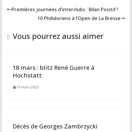
b
d
l
g
Premières journées d’interclubs : Bilan Positif !
o
o
er
10 Philidoriens à l’Open de La Bresse
o
n
k
Vous pourrez aussi aimer
18 mars : blitz René Guerre à
Hochstatt
14 mars 2023
Décès de Georges Zambrzycki