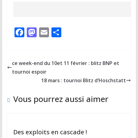
F
M
E
P
ac
as
m
ar
e
to
ai
ta
b
d
l
g
ce week-end du 10et 11 février : blitz BNP et
o
o
er
tournoi espoir
o
n
18 mars : tournoi Blitz d’Hoschstatt
k
Vous pourrez aussi aimer
Des exploits en cascade !