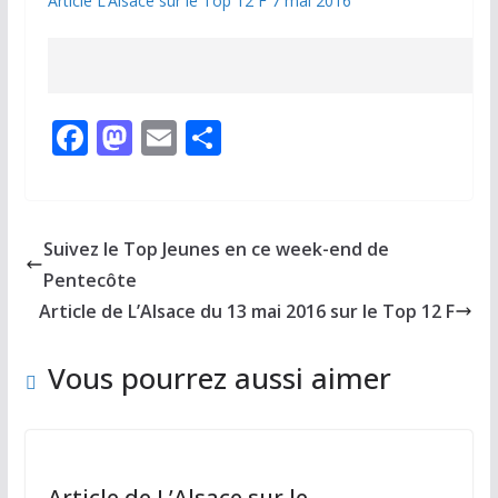
Article L’Alsace sur le Top 12 F 7 mai 2016
F
M
E
P
ac
as
m
ar
e
to
ai
ta
b
d
l
g
Suivez le Top Jeunes en ce week-end de
o
o
er
Pentecôte
o
n
Article de L’Alsace du 13 mai 2016 sur le Top 12 F
k
Vous pourrez aussi aimer
Article de L’Alsace sur le