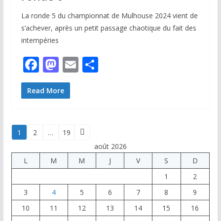
La ronde 5 du championnat de Mulhouse 2024 vient de
s’achever, après un petit passage chaotique du fait des
intempéries
F
M
E
P
ac
as
m
ar
e
to
ai
ta
Read More
b
d
l
g
o
o
er
Pagination
1
2
…
19
o
n
août 2026
des
k
L
M
M
J
V
S
D
publications
1
2
3
4
5
6
7
8
9
10
11
12
13
14
15
16