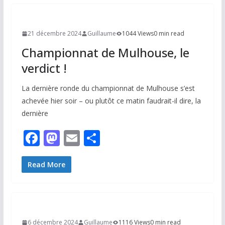
o
o
er
o
n
21 décembre 2024
Guillaume
1044 Views
0 min read
k
Championnat de Mulhouse, le
verdict !
La dernière ronde du championnat de Mulhouse s’est
achevée hier soir – ou plutôt ce matin faudrait-il dire, la
dernière
F
M
E
P
ac
as
m
ar
e
to
ai
ta
Read More
b
d
l
g
o
o
er
o
n
6 décembre 2024
Guillaume
1116 Views
0 min read