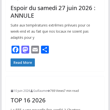
k
Espoir du samedi 27 juin 2026 :
ANNULE
Suite aux températures extrêmes prévues pour ce
week-end et au fait que nos locaux ne soient pas
adaptés pour y
F
M
E
P
ac
as
m
ar
e
to
ai
ta
Read More
b
d
l
g
o
o
er
o
n
10 juin 2026
Guillaume
769 Views
7 min read
k
TOP 16 2026
La FFE a une nouvelle fois confié à Chartres