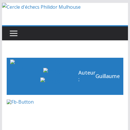
Passer
au
contenu
Auteur
Guillaume
: