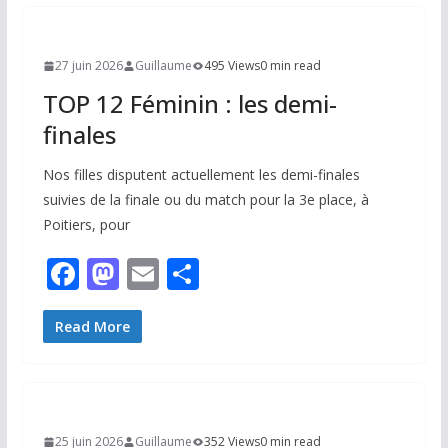
27 juin 2026
Guillaume
495 Views
0 min read
TOP 12 Féminin : les demi-
finales
Nos filles disputent actuellement les demi-finales
suivies de la finale ou du match pour la 3e place, à
Poitiers, pour
F
M
E
P
ac
as
m
ar
e
to
ai
ta
Read More
b
d
l
g
o
o
er
o
n
25 juin 2026
Guillaume
352 Views
0 min read