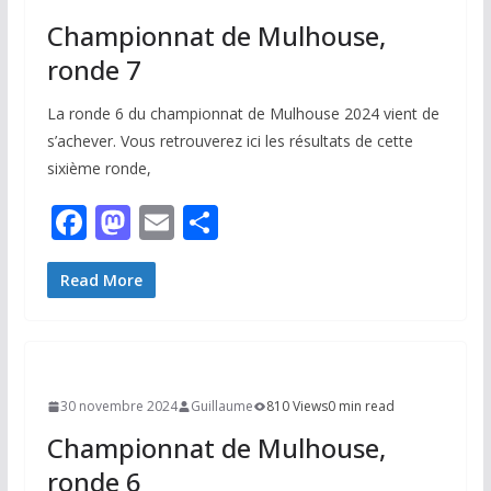
k
Championnat de Mulhouse,
ronde 7
La ronde 6 du championnat de Mulhouse 2024 vient de
s’achever. Vous retrouverez ici les résultats de cette
sixième ronde,
F
M
E
P
ac
as
m
ar
e
to
ai
ta
Read More
b
d
l
g
o
o
er
o
n
30 novembre 2024
Guillaume
810 Views
0 min read
k
Championnat de Mulhouse,
ronde 6