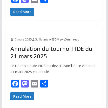
ac
as
m
ar
e
to
ai
ta
Read More
b
d
l
g
o
o
er
o
n
17 mars 2025
Guillaume
930 Views
0 min read
k
Annulation du tournoi FIDE du
21 mars 2025
Le tournoi rapide FIDE qui devait avoir lieu ce vendredi
21 mars 2025 est annulé
F
M
E
P
ac
as
m
ar
e
to
ai
ta
Read More
b
d
l
g