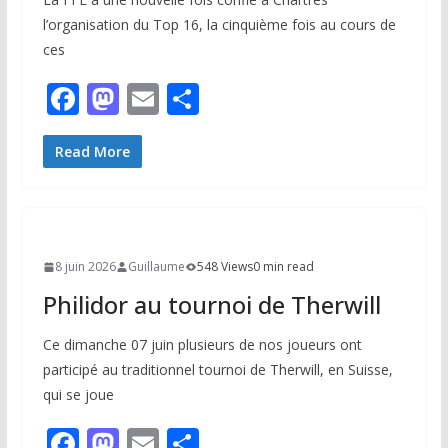
l’organisation du Top 16, la cinquième fois au cours de
ces
F
M
E
P
ac
as
m
ar
e
to
ai
ta
Read More
b
d
l
g
o
o
er
o
n
8 juin 2026
Guillaume
548 Views
0 min read
k
Philidor au tournoi de Therwill
Ce dimanche 07 juin plusieurs de nos joueurs ont
participé au traditionnel tournoi de Therwill, en Suisse,
qui se joue
F
M
E
P