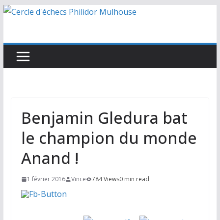
Passer
au
contenu
Benjamin Gledura bat
le champion du monde
Anand !
1 février 2016
Vince
784 Views
0 min read