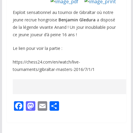
Exploit sensationnel au tournoi de Gibraltar où notre
jeune recrue hongroise
Benjamin Gledura
a disposé
de la légende vivante Anand ! Un jour inoubliable pour
ce jeune joueur d’à peine 16 ans !
Le lien pour voir la partie :
https://chess24.com/en/watch/live-
tournaments/gibraltar-masters-2016/7/1/1
F
M
E
P
ac
as
m
ar
e
to
ai
ta