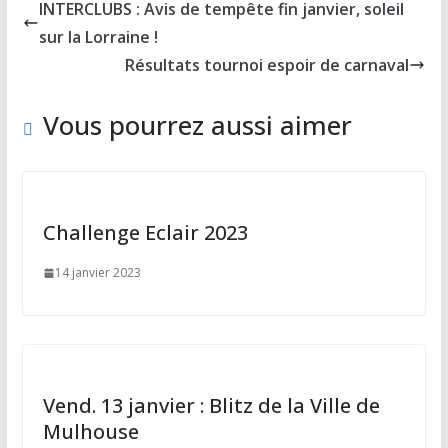
b
d
l
g
INTERCLUBS : Avis de tempête fin janvier, soleil
o
o
er
sur la Lorraine !
o
n
Résultats tournoi espoir de carnaval
k
Vous pourrez aussi aimer
Challenge Eclair 2023
14 janvier 2023
Vend. 13 janvier : Blitz de la Ville de
Mulhouse