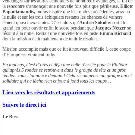
vendangés sur les autres échiquiers de nombreux avantages, la fin de
la rencontre s’annonçait une nouvelle fois plus que périlleuse.
Elliott
Papadiamandis,
moins inspiré que les rondes précédentes, arracha
la nulle et sur les trois échiquiers restants les chances de vaincre
étaient quasi inexistantes. C’est alors qu’
Andréi Sokolov
sortit le
grand jeu pour ouvrir enfin le score pendant que
Jacques Netzer
se
résolut à la nulle. Restait une nouvelle fois en piste
Emma Richard
dont la mission était maintenant de tenir le résultat.
Mission accomplie mais que ce fut à nouveau difficile !, cette coupe
d’Europe est vraiment rude.
En tout cas, c’est d’ores et déjà une belle réussite pour le Philidor
qui après 5 rondes se retrouvent dans le groupe de tête et un gros
rendez- vous s’annonce demain ! Cela récompense un groupe uni et
solidaire qui ne lâche rien et joue à fond tous les coups…
Lien vers les résultats et appariements
Suivre le direct ici
Le Boss