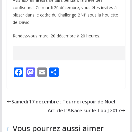
Avis aux amateurs de blitz pendant la trêve des
confiseurs ! Ce mardi 20 décembre, vous êtes invités à
blitzer dans le cadre du Challenge BNP sous la houlette
de David.
Rendez-vous mardi 20 décembre à 20 heures.
F
M
E
P
ac
as
m
ar
e
to
ai
ta
b
d
l
g
Samedi 17 décembre : Tournoi espoir de Noël
o
o
er
Article L’Alsace sur le Top J 2017
o
n
k
Vous pourrez aussi aimer