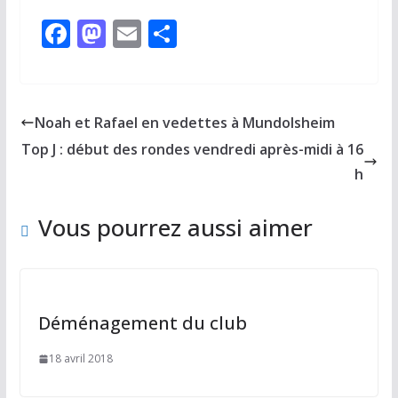
F
M
E
P
ac
as
m
ar
e
to
ai
ta
b
d
l
g
Noah et Rafael en vedettes à Mundolsheim
o
o
er
Top J : début des rondes vendredi après-midi à 16
o
n
h
k
Vous pourrez aussi aimer
Déménagement du club
18 avril 2018