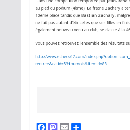
Dans une compétition remportée par
Jean-Réné 
au pied du podium (4ème). La fratrie Zachary a t
10ème place tandis que
Bastian Zachary
, malgr
ne fait pas autant d’étincelles que ses filles en fi
également nouveau venu au club, se classe à la 
Vous pouvez retrouvez l’ensemble des résultats su
http://www.echecs67.com/index.php?option=com_c
rentree&catid=53:tournois&Itemid=83
F
M
E
P