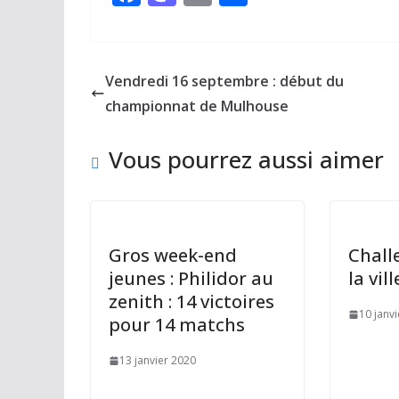
ac
as
m
ar
e
to
ai
ta
b
d
l
g
Vendredi 16 septembre : début du
o
o
er
championnat de Mulhouse
o
n
Vous pourrez aussi aimer
k
Gros week-end
Chall
jeunes : Philidor au
la vi
zenith : 14 victoires
10 janv
pour 14 matchs
13 janvier 2020