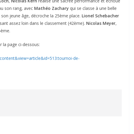
Koch
,
Nicolas Kern
réalise une sacrée performance et échoue
enu son rang, avec
Mathéo Zachary
qui se classe à une belle
é son jeune âge, décroche la 25ème place.
Lionel Schebacher
nissant assez loin dans le classement (42ème).
Nicolas Meyer
,
46ème.
r la page ci-dessous:
ontent&view=article&id=513:tournoi-de-