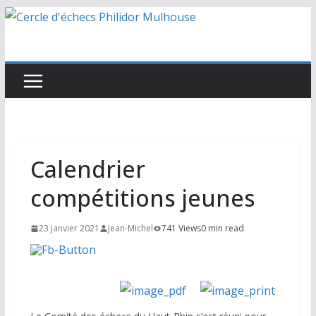
Passer
au
contenu
Calendrier
compétitions jeunes
23 janvier 2021
Jean-Michel
741 Views
0 min read