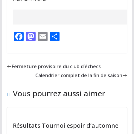
F
M
E
P
ac
as
m
ar
e
to
ai
ta
b
d
l
g
Fermeture provisoire du club d’échecs
o
o
er
Calendrier complet de la fin de saison
o
n
k
Vous pourrez aussi aimer
Résultats Tournoi espoir d’automne