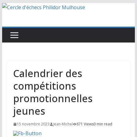
Passer
au
contenu
Calendrier des
compétitions
promotionnelles
jeunes
15 novembre 2023
Jean-Michel
671 Views
0 min read