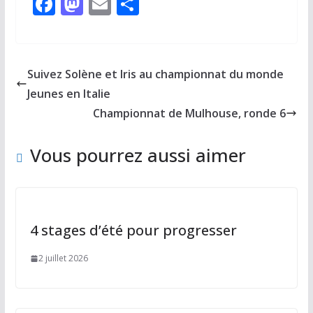
F
M
E
P
ac
as
m
ar
e
to
ai
ta
b
d
l
g
Suivez Solène et Iris au championnat du monde
o
o
er
Jeunes en Italie
o
n
Championnat de Mulhouse, ronde 6
k
Vous pourrez aussi aimer
4 stages d’été pour progresser
2 juillet 2026