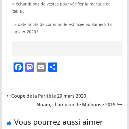
4 échantillons de vestes pour vérifier la marque et
taille .
La date limite de commande est fixée au Samedi 18
janvier 2020 !
F
M
E
P
a
a
m
ar
c
st
ai
ta
e
o
l
g
Coupe de la Parité le 29 mars 2020
b
d
er
Noam, champion de Mulhouse 2019 !
o
o
o
n
Vous pourrez aussi aimer