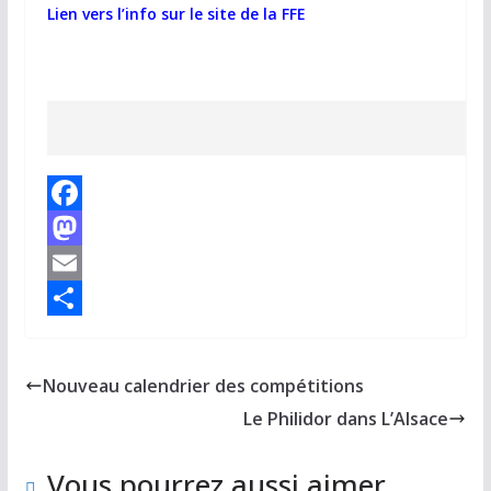
Lien vers l’info sur le site de la FFE
F
a
M
c
a
E
e
s
m
P
b
t
a
a
Nouveau calendrier des compétitions
o
o
i
r
Le Philidor dans L’Alsace
o
d
l
t
k
o
a
Vous pourrez aussi aimer