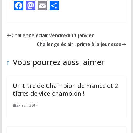
F
M
E
P
ac
as
m
ar
e
to
ai
ta
b
d
l
g
Challenge éclair vendredi 11 janvier
o
o
er
Challenge éclair : prime à la jeunesse
o
n
k
Vous pourrez aussi aimer
Un titre de Champion de France et 2
titres de vice-champion !
27 avril 2014