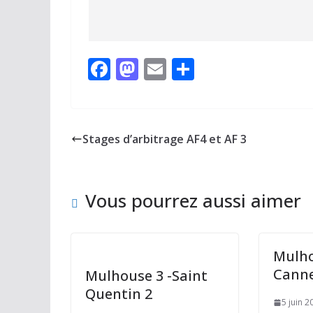
F
M
E
P
ac
as
m
ar
e
to
ai
ta
b
d
l
g
Stages d’arbitrage AF4 et AF 3
o
o
er
o
n
Vous pourrez aussi aimer
k
Mulho
Canne
Mulhouse 3 -Saint
Quentin 2
5 juin 2