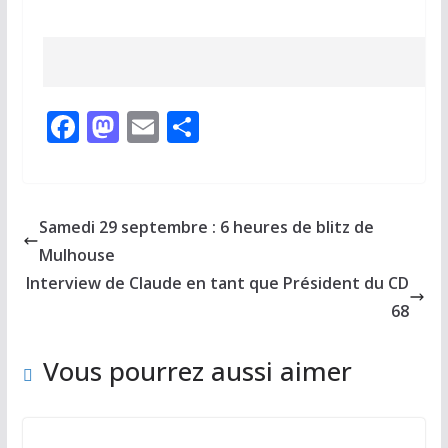
F
M
E
P
ac
as
m
ar
e
to
ai
ta
b
d
l
g
Samedi 29 septembre : 6 heures de blitz de
o
o
er
Mulhouse
o
n
Interview de Claude en tant que Président du CD
k
68
Vous pourrez aussi aimer