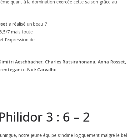
i-même quant à la domination exercée cette saison grâce au
sset
a réalisé un beau 7
,5/7 mais toute
 et l’expression de
Dimitri A
eschbacher
,
Charles Ratsirahonana
,
Anna Rosset
,
Brentegani
et
Noé Carvalho
.
hilidor 3 : 6 – 2
ningue, notre jeune équipe s’incline logiquement malgré le bel