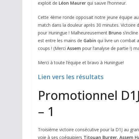
exploit de
Léon Maurer
qui sauve l’honneur.
Cette 4ème ronde opposait notre jeune équipe au 
match dans la douleur après 30 minutes. Victoire 
pour Huningue ! Malheureusement
Bruno
s’inclin
est entre les mains de
Gabin
qui livre un combat 
coups ! (Merci
Assem
pour l’analyse de partie !) m
Merci à toute l’équipe et bravo à Huningue!
Lien vers les résultats
Promotionnel D1J 
– 1
Troisième victoire consécutive pour la D1J au gra
voie à ses coéquipiers
Titouan Burger
,
Assem
H