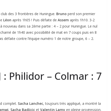
club des 3 frontières de Huningue.
Bruno
perd son premier
de
Léon
après 1h05 ! Puis défaite de
Assem
après 1h10. 3-2
e à nouveau dans sa 2ème partie : 4 – 2 pour Huningue. Le nul
acharné de 1h40 avec possibilité de mat en 7 coups puis en 8
ais défaite contre l’équipe numéro 1 de notre groupe, 6 – 2.
: Philidor – Colmar : 7
nd complet.
Sacha Lanchec
, toujours très appliqué, a montré la
amwi
,
Sacha Badjicic
et
Valentin Lamy
en pleine progression.