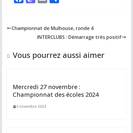
ac
as
m
ar
e
to
ai
ta
b
d
l
g
Championnat de Mulhouse, ronde 4
o
o
er
INTERCLUBS : Démarrage très positif
o
n
k
Vous pourrez aussi aimer
Mercredi 27 novembre :
Championnat des écoles 2024
3 novembre 2024