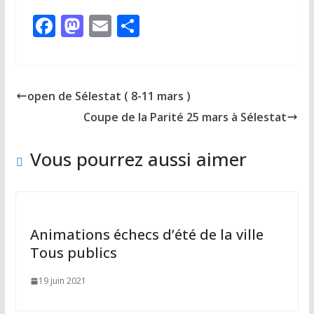
F
M
E
P
ac
as
m
ar
e
to
ai
ta
b
d
l
g
open de Sélestat ( 8-11 mars )
o
o
er
Coupe de la Parité 25 mars à Sélestat
o
n
k
Vous pourrez aussi aimer
Animations échecs d’été de la ville
Tous publics
19 juin 2021