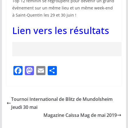
Top 12 féminin se regroupent pour devenir un grand
événement sur un même lieu et un même week-end
à Saint-Quentin les 29 et 30 juin !
Lien vers les résultats
F
M
E
P
a
a
m
ar
c
st
ai
ta
e
o
l
g
Tournoi International de Blitz de Mundolsheim
b
d
er
Jeudi 30 mai
o
o
Magazine Caïssa Mag de mai 2019
o
n