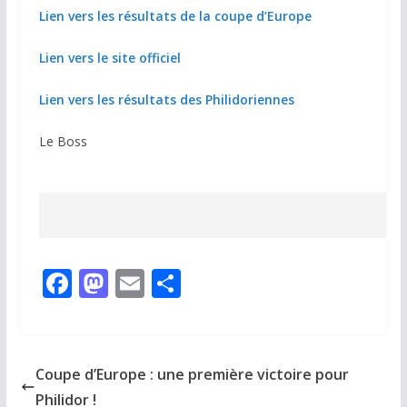
Lien vers les résultats de la coupe d’Europe
Lien vers le site officiel
Lien vers les résultats des Philidoriennes
Le Boss
F
M
E
P
ac
as
m
ar
e
to
ai
ta
b
d
l
g
Coupe d’Europe : une première victoire pour
o
o
er
Philidor !