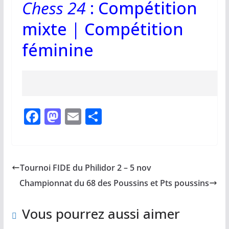
Chess 24
:
Compétition
mixte |
Compétition
féminine
F
M
E
P
a
a
m
ar
c
st
ai
ta
e
o
l
g
Tournoi FIDE du Philidor 2 – 5 nov
b
d
er
Championnat du 68 des Poussins et Pts poussins
o
o
o
n
Vous pourrez aussi aimer