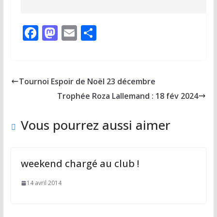
F
M
E
P
ac
as
m
ar
e
to
ai
ta
b
d
l
g
Tournoi Espoir de Noël 23 décembre
o
o
er
Trophée Roza Lallemand : 18 fév 2024
o
n
k
Vous pourrez aussi aimer
weekend chargé au club !
14 avril 2014