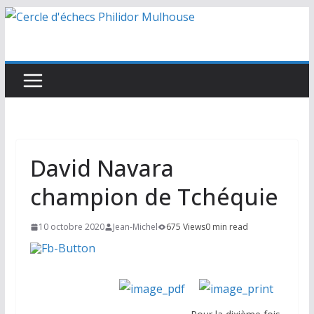
Passer
au
contenu
David Navara
champion de Tchéquie
10 octobre 2020
Jean-Michel
675 Views
0 min read