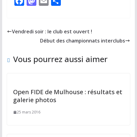
F
M
E
P
ac
as
m
ar
e
to
ai
ta
b
d
l
g
Vendredi soir : le club est ouvert !
o
o
er
Début des championnats interclubs
o
n
k
Vous pourrez aussi aimer
Open FIDE de Mulhouse : résultats et
galerie photos
25 mars 2016