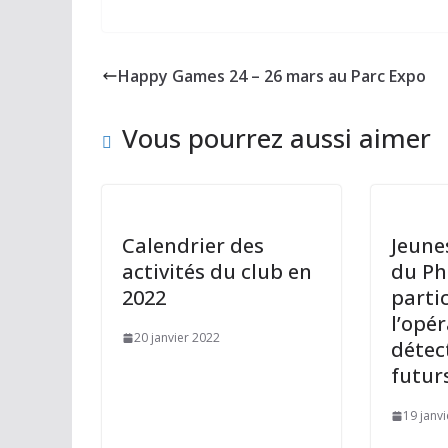
ac
as
m
ar
e
to
ai
ta
b
d
l
g
Happy Games 24 – 26 mars au Parc Expo
o
o
er
o
n
Vous pourrez aussi aimer
k
Calendrier des
Jeune
activités du club en
du Phi
2022
parti
l’opé
20 janvier 2022
détec
futur
19 janv