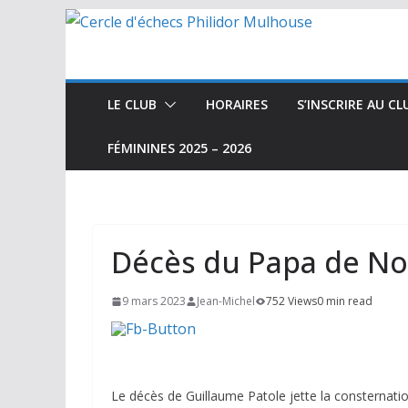
Passer
au
contenu
LE CLUB
HORAIRES
S’INSCRIRE AU CL
FÉMININES 2025 – 2026
Décès du Papa de No
9 mars 2023
Jean-Michel
752 Views
0 min read
Le décès de Guillaume Patole jette la consternatio