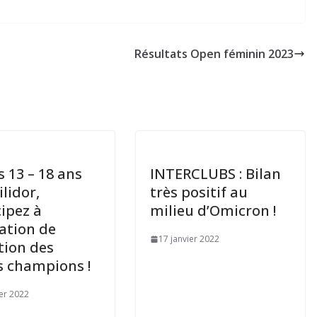
Résultats Open féminin 2023
s 13 – 18 ans
INTERCLUBS : Bilan
lidor,
très positif au
cipez à
milieu d’Omicron !
ration de
17 janvier 2022
tion des
s champions !
ier 2022