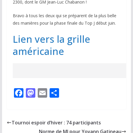
2300, dont le GM Jean-Luc Chabanon !
Bravo à tous les deux qui se préparent de la plus belle
des manières pour la phase finale du Top J début juin.
Lien vers la grille
américaine
F
M
E
P
ac
as
m
ar
e
to
ai
ta
b
d
l
g
Tournoi espoir d’hiver : 74 participants
o
o
er
Norme de MI pour Yovann Gatineau