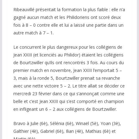
Ribeauvillé présentait la formation la plus faible : elle n’a
gagné aucun match et les Philidoriens ont scoré deux
fois à 8 – 0 contre elle et lui a laissé une partie dans un
autre match à 7 – 1.
Le concurrent le plus dangereux pour les collégiens de
Jean XXIII (et licenciés au Philidor) étaient les collégiens
de Bourtzwiller qu’ils ont rencontrés 3 fois. Au cours du
premier match en novembre, Jean XXIII l’emportait 5 –
3, mais à la ronde 5, Bourtzwiller prenait sa revanche
avec une nette victoire 5 – 2. Le titre allait se décider ce
mercredi 23 février dans ce qui s’annonçait comme une
belle et c’est Jean XXIII qui s’est comporté en champion
en infligeant un 6 – 2 aux collégiens de Bourtzwiller.
Bravo à Julie (6è), Sélénia (6è), Winaël (5è), Yoan (3è),
Galthier (4è), Gabriel (6è), Ilian (4è), Mathias (6è) et
Martin (6è).