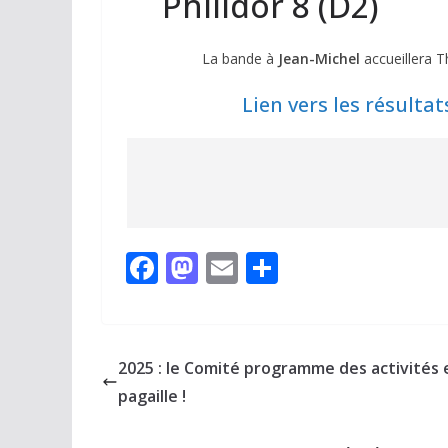
Philidor 8 (D2)
La bande à
Jean-Michel
accueillera T
Lien vers les résultat
F
M
E
P
ac
as
m
ar
e
to
ai
ta
b
d
l
g
2025 : le Comité programme des activités 
o
o
er
pagaille !
o
n